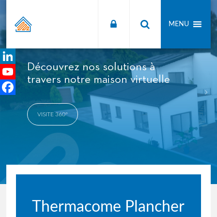
Thermacome
MENU
Confort
Thermique
Découvrez nos solutions à
Découvrez les conseils de nos
LinkedIn
travers notre maison virtuelle
experts Thermacome
YouTube
Channel
Facebook
VISITE 360°
LIRE LA SUITE
Thermacome Plancher