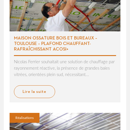
MAISON OSSATURE BOIS ET BUREAUX –
TOULOUSE – PLAFOND CHAUFFANT-
RAFRAÎCHISSANT ACOSI+
Nicolas Ferrier souhaitait une solution de chauffage par
rayonnement réactive, la présence de grandes baies
vitrées, orientées plein sud, nécessitant...
Lire la suite
Réalisations