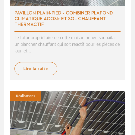
PAVILLON PLAIN-PIED – COMBINER PLAFOND
CLIMATIQUE ACOSI+ ET SOL CHAUFFANT
THERMACTIF
Le futur propriétaire de cette maison neuve souhaitait
un plancher chauffant qui soit réactif pour les pièces de
jour, et...
Lire la suite
Réalisations