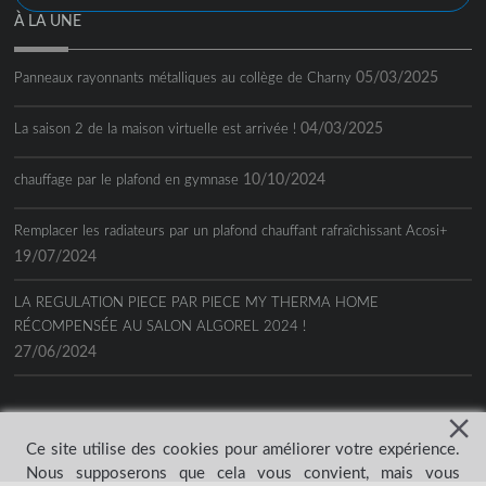
À LA UNE
05/03/2025
Panneaux rayonnants métalliques au collège de Charny
04/03/2025
La saison 2 de la maison virtuelle est arrivée !
10/10/2024
chauffage par le plafond en gymnase
Remplacer les radiateurs par un plafond chauffant rafraîchissant Acosi+
19/07/2024
LA REGULATION PIECE PAR PIECE MY THERMA HOME
RÉCOMPENSÉE AU SALON ALGOREL 2024 !
27/06/2024
Ce site utilise des cookies pour améliorer votre expérience.
Nous supposerons que cela vous convient, mais vous