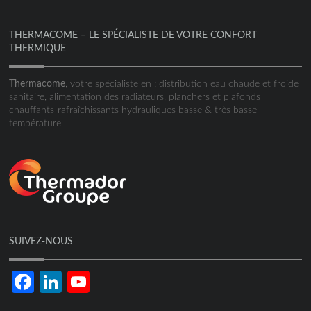
THERMACOME – LE SPÉCIALISTE DE VOTRE CONFORT
THERMIQUE
Thermacome
, votre spécialiste en : distribution eau chaude et froide
sanitaire, alimentation des radiateurs, planchers et plafonds
chauffants-rafraîchissants hydrauliques basse & très basse
température.
SUIVEZ-NOUS
Facebook
LinkedIn
YouTube
Channel