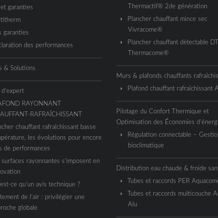
Thermactif® 2de génération
 et garanties
Plancher chauffant mince sec
titherm
Vivracome®
 garanties
Plancher chauffant détectable D
laration des performances
Thermacome®
s & Solutions
Murs & plafonds chauffants rafraîchi
Plafond chauffant rafraîchissant
 d’expert
AFOND RAYONNANT
Pilotage du Confort Thermique et
AUFFANT-RAFRAÎCHISSANT
Optimisation des Économies d’énerg
ncher chauffant rafraîchissant basse
Régulation connectable – Gestio
pérature, les évolutions pour encore
bioclimatique
s de performances
 surfaces rayonnantes s’imposent en
Distribution eau chaude & froide sani
ovation
Tubes et raccords PER Aquaco
est-ce qu’un avis technique ?
Tubes et raccords multicouche 
itement de l’air : privilégier une
Alu
roche globale