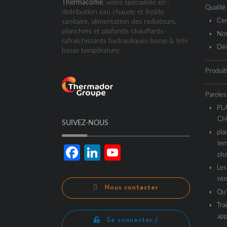
Thermacome
, votre spécialiste en :
Qualité
distribution eau chaude et froide
Cer
sanitaire, alimentation des radiateurs,
planchers et plafonds chauffants-
Nos
rafraîchissants hydrauliques basse & très
Déc
basse température.
Produit
Paroles
PL
CH
SUIVEZ-NOUS
pla
tem
Facebook
LinkedIn
YouTube
plu
Les
Channel
rén
Nous contacter
Qu’
Tra
app
Se connecter /