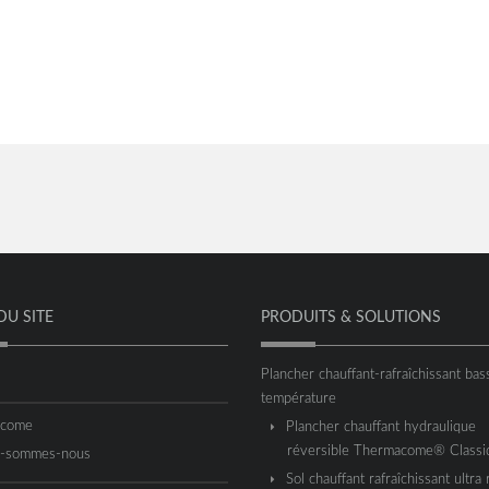
DU SITE
PRODUITS & SOLUTIONS
Plancher chauffant-rafraîchissant bas
température
acome
Plancher chauffant hydraulique
réversible Thermacome® Classi
i-sommes-nous
Sol chauffant rafraîchissant ultra 