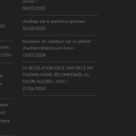
arrivée !
04/03/2025
chauffage par le plafond en gymnase
TEK
10/10/2024
Remplacer les radiateurs par un plafond
ssants
chauffant rafraîchissant Acosi+
 ACOSI+
19/07/2024
LA REGULATION PIECE PAR PIECE MY
THERMA HOME RÉCOMPENSÉE AU
ie
SALON ALGOREL 2024 !
n
27/06/2024
taire
me®
Acopex