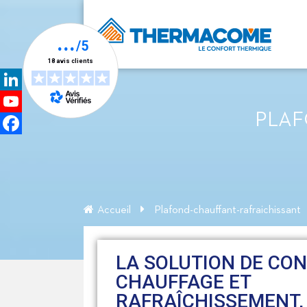
LinkedIn
PLAF
YouTube
Channel
Facebook
Accueil
Plafond-chauffant-rafraichissant
LA SOLUTION DE CO
CHAUFFAGE ET
RAFRAÎCHISSEMENT, 