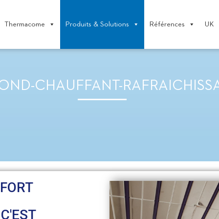
Thermacome
Produits & Solutions
Références
UK
OND-CHAUFFANT-RAFRAICHISS
NFORT
C'EST