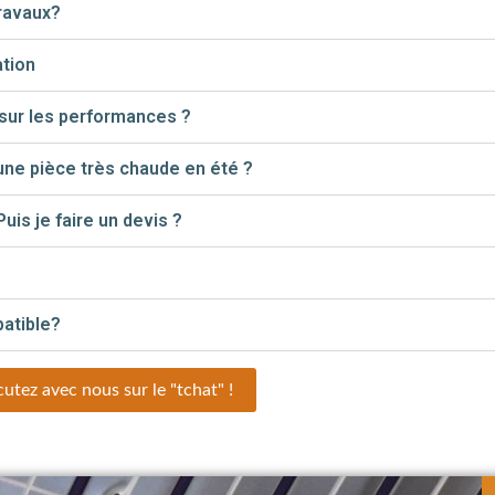
ravaux?
ation
e sur les performances ?
s une pièce très chaude en été ?
uis je faire un devis ?
patible?
utez avec nous sur le "tchat" !