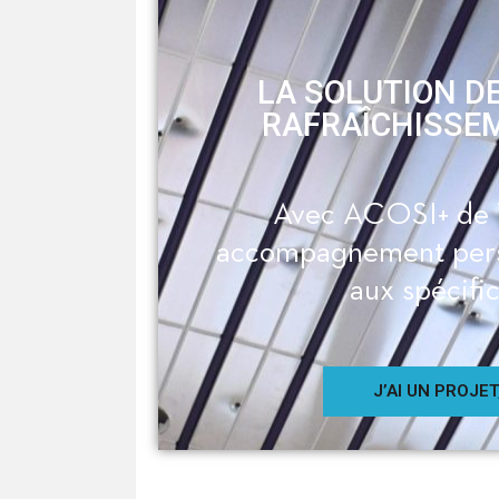
LA SOLUTION D
RAFRAÎCHISSEME
Avec ACOSI+ de 
accompagnement perso
aux spécifi
J’AI UN PROJE