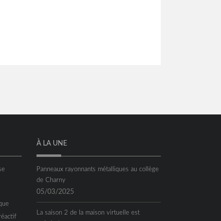
À LA UNE
se
Panneaux rayonnants métalliques au collège
de Charny
05/03/2025
que
La saison 2 de la maison virtuelle est
réactif