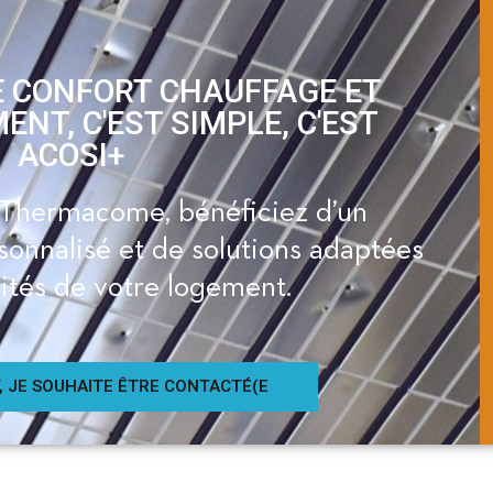
E CONFORT CHAUFFAGE ET
NT, C'EST SIMPLE, C'EST
ACOSI+
Thermacome, bénéficiez d’un
nnalisé et de solutions adaptées
cités de votre logement.
T, JE SOUHAITE ÊTRE CONTACTÉ(E