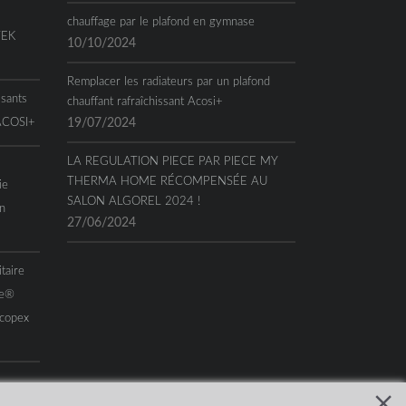
chauffage par le plafond en gymnase
TEK
10/10/2024
Remplacer les radiateurs par un plafond
ssants
chauffant rafraîchissant Acosi+
 ACOSI+
19/07/2024
LA REGULATION PIECE PAR PIECE MY
THERMA HOME RÉCOMPENSÉE AU
ie
SALON ALGOREL 2024 !
n
27/06/2024
taire
me®
Acopex