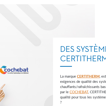
DES SYSTÈM
CERTITHER
La marque
CERTITHERM
, es
exigences de qualité des syst
chauffants/rafraîchissants ba
par le
COCHEBAT
, CERTITHER
qualité pour tous les systèm
?