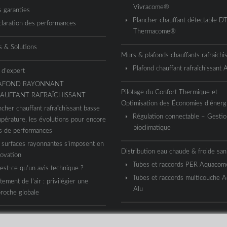
Vivracome®
 garanties
Plancher chauffant détectable D
laration des performances
Thermacome®
s & Solutions
Murs & plafonds chauffants rafraîchi
Plafond chauffant rafraîchissant
 d’expert
AFOND RAYONNANT
Pilotage du Confort Thermique et
AUFFANT-RAFRAÎCHISSANT
Optimisation des Économies d’énerg
ncher chauffant rafraîchissant basse
Régulation connectable – Gestio
pérature, les évolutions pour encore
bioclimatique
s de performances
 surfaces rayonnantes s’imposent en
Distribution eau chaude & froide sani
ovation
Tubes et raccords PER Aquaco
est-ce qu’un avis technique ?
Tubes et raccords multicouche 
itement de l’air : privilégier une
Alu
roche globale