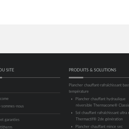
DU SITE
PRODUITS & SOLUTIONS
Plancher chauffant-rafraîchissant bas
température
acome
Plancher chauffant hydraulique
réversible Thermacome® Classi
i-sommes-nous
Sol chauffant rafraîchissant ultra 
Thermactif® 2de génération
 et garanties
Plancher chauffant mince sec
titherm