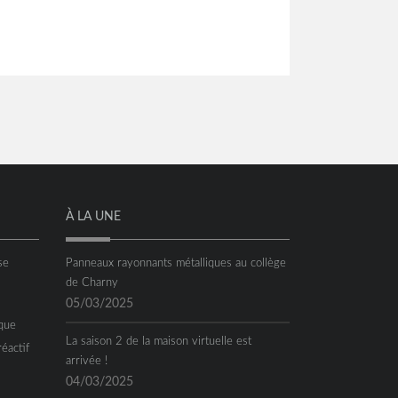
À LA UNE
se
Panneaux rayonnants métalliques au collège
de Charny
05/03/2025
que
La saison 2 de la maison virtuelle est
réactif
arrivée !
04/03/2025