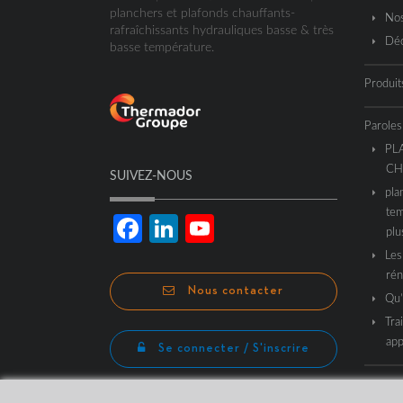
planchers et plafonds chauffants-
Nos
rafraîchissants hydrauliques basse & très
Déc
basse température.
Produit
Paroles
PL
CH
SUIVEZ-NOUS
pla
tem
Facebook
LinkedIn
YouTube
plu
Les
Channel
rén
Nous contacter
Qu’
Tra
app
Se connecter / S'inscrire