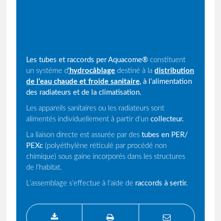
TUBES ET RACCORDS
PER
Les tubes et raccords per Aquacome®
constituent
un système d
‘hydrocâblage
destiné à la
distribution
de l’eau chaude et froide sanitaire
, à l’alimentation
des radiateurs et de la climatisation.
Les appareils sanitaires ou les radiateurs sont
alimentés individuellement à partir d’un
collecteur.
La liaison directe est assurée par des
tubes en PER/
PEXc
(polyéthylène réticulé par procédé non
chimique) sous gaine incorporés dans les structures
de l’habitat.
L’assemblage s’effectue à l’aide de
raccords à sertir.