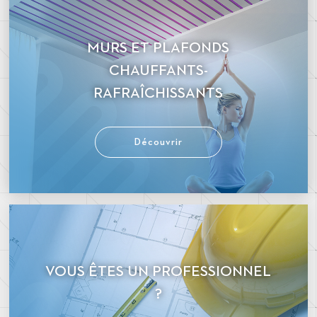
MURS ET PLAFONDS
CHAUFFANTS-
RAFRAÎCHISSANTS
Découvrir
VOUS ÊTES UN PROFESSIONNEL
?