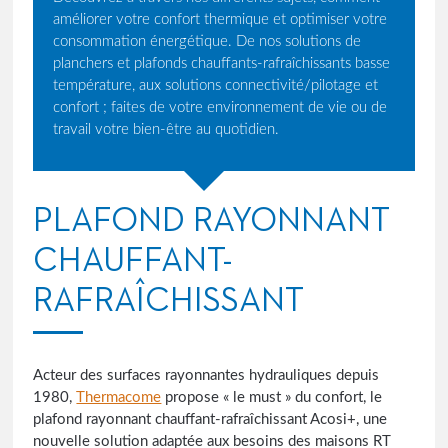
améliorer votre confort thermique et optimiser votre
consommation énergétique. De nos solutions de
planchers et plafonds chauffants-rafraîchissants basse
température, aux solutions connectivité/pilotage et
confort ; faites de votre environnement de vie ou de
travail votre bien-être au quotidien.
PLAFOND RAYONNANT
CHAUFFANT-
RAFRAÎCHISSANT
Acteur des surfaces rayonnantes hydrauliques depuis
1980,
Thermacome
propose « le must » du confort, le
plafond rayonnant chauffant-rafraîchissant Acosi+, une
nouvelle solution adaptée aux besoins des maisons RT