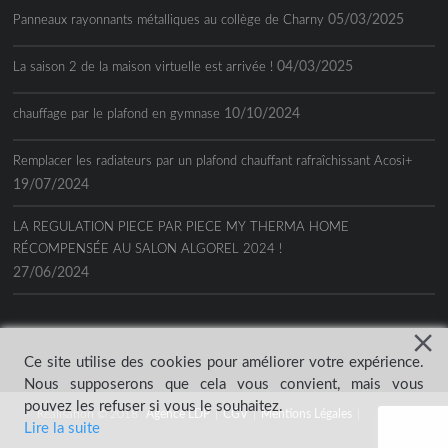
05/03/2025
Panneaux rayonnants métalliques au collège de Charny
04/03/2025
La saison 2 de la maison virtuelle est arrivée !
10/10/2024
chauffage par le plafond en gymnase
Remplacer les radiateurs par un plafond chauffant rafraîchissant Acosi+
19/07/2024
LA REGULATION PIECE PAR PIECE MY THERMA HOME
RÉCOMPENSÉE AU SALON ALGOREL 2024 !
27/06/2024
Ce site utilise des cookies pour améliorer votre expérience.
Nous supposerons que cela vous convient, mais vous
pouvez les refuser si vous le souhaitez.
Réalisation © 2018
Agence LDP
|
CGV
|
Mentions Légales
|
Lire la suite