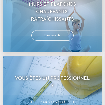
MURS ET PLAFONDS
CHAUFFANTS-
RAFRAÎCHISSANTS
Découvrir
VOUS ÊTES UN PROFESSIONNEL
?
Inscrivez-vous !