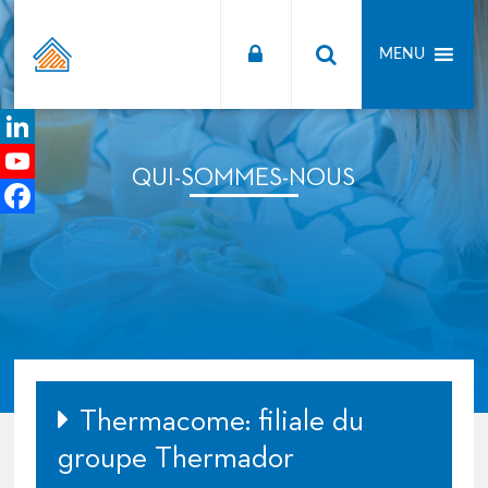
Thermacome
MENU
Confort
Thermique
LinkedIn
QUI-SOMMES-NOUS
YouTube
Channel
Facebook
Thermacome: filiale du
groupe Thermador