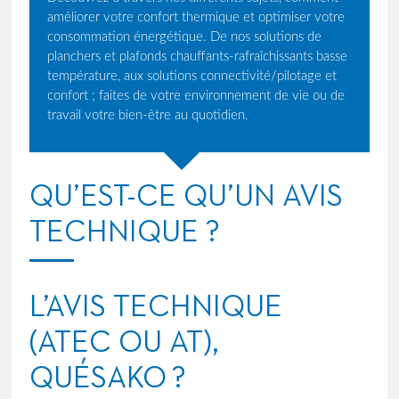
améliorer votre confort thermique et optimiser votre
consommation énergétique. De nos solutions de
planchers et plafonds chauffants-rafraîchissants basse
température, aux solutions connectivité/pilotage et
confort ; faites de votre environnement de vie ou de
travail votre bien-être au quotidien.
QU’EST-CE QU’UN AVIS
TECHNIQUE ?
L’AVIS TECHNIQUE
(
ATEC
OU AT),
QUÉSAKO ?