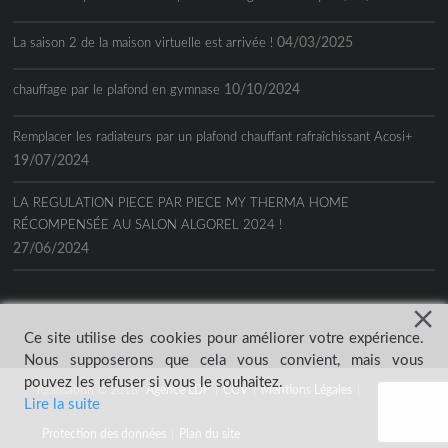
04/03/2025
La saison 2 de la maison virtuelle est arrivée !
10/10/2024
chauffage par le plafond en gymnase
Remplacer les radiateurs par un plafond chauffant rafraîchissant Acosi+
19/07/2024
LA REGULATION PIECE PAR PIECE MY THERMA HOME
RÉCOMPENSÉE AU SALON ALGOREL 2024 !
27/06/2024
Ce site utilise des cookies pour améliorer votre expérience.
Nous supposerons que cela vous convient, mais vous
pouvez les refuser si vous le souhaitez.
Réalisation © 2018
Agence LDP
|
CGV
|
Mentions Légales
|
Lire la suite
Protection des données
|
Plan du site