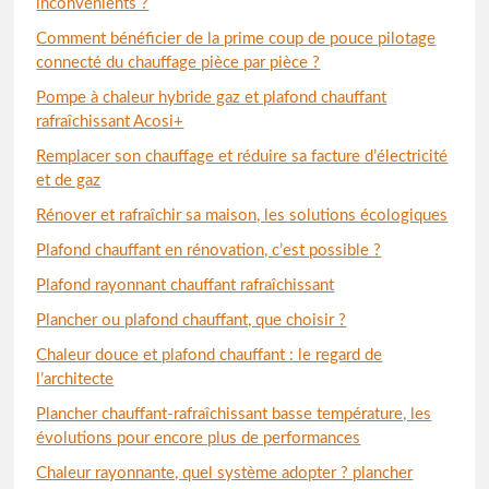
inconvénients ?
Comment bénéficier de la prime coup de pouce pilotage
connecté du chauffage pièce par pièce ?
Pompe à chaleur hybride gaz et plafond chauffant
rafraîchissant Acosi+
Remplacer son chauffage et réduire sa facture d’électricité
et de gaz
Rénover et rafraîchir sa maison, les solutions écologiques
Plafond chauffant en rénovation, c’est possible ?
Plafond rayonnant chauffant rafraîchissant
Plancher ou plafond chauffant, que choisir ?
Chaleur douce et plafond chauffant : le regard de
l’architecte
Plancher chauffant-rafraîchissant basse température, les
évolutions pour encore plus de performances
Chaleur rayonnante, quel système adopter ? plancher