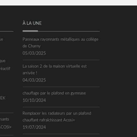
À LA UNE
se
Panneaux rayonnants métalliques au collège
de Charny
05/03/2025
que
La saison 2 de la maison virtuelle est
réactif
arrivée !
04/03/2025
chauffage par le plafond en gymnase
TEK
10/10/2024
Remplacer les radiateurs par un plafond
ssants
chauffant rafraîchissant Acosi+
 ACOSI+
19/07/2024