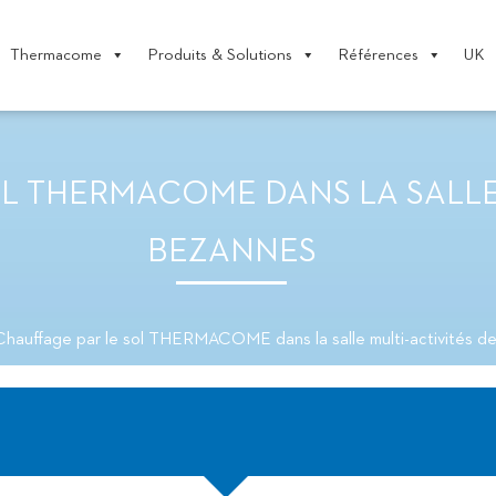
Thermacome
Produits & Solutions
Références
UK
L THERMACOME DANS LA SALLE 
BEZANNES
Chauffage par le sol THERMACOME dans la salle multi-activités d