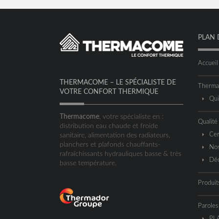
PLAN 
Accueil
THERMACOME – LE SPÉCIALISTE DE
Therm
VOTRE CONFORT THERMIQUE
Qu
Thermacome
, votre spécialiste en :
Qualité
distribution eau chaude et froide
Cer
sanitaire, alimentation des radiateurs,
planchers et plafonds chauffants-
Nos
rafraîchissants hydrauliques basse & très
Déc
basse température.
Produit
Paroles
PL