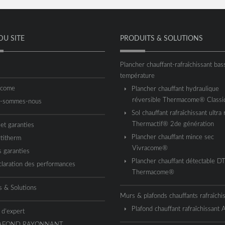
DU SITE
PRODUITS & SOLUTIONS
Plancher chauffant-rafraîchissant bas
température
acome
Plancher chauffant hydraulique
réversible Thermacome® Classi
i-sommes-nous
Sol chauffant rafraîchissant ultra 
Thermactif® 2de génération
 et garanties
Plancher chauffant mince sec
titherm
Vivracome®
 garanties
Plancher chauffant détectable D
laration des performances
Thermacome®
s & Solutions
Murs & plafonds chauffants rafraîchi
Plafond chauffant rafraîchissant
 d’expert
AFOND RAYONNANT