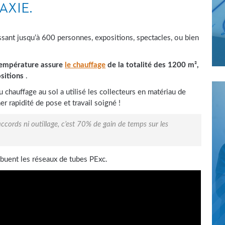
AXIE.
ssant jusqu’à 600 personnes, expositions, spectacles, ou bien
 température assure
le chauffage
de la totalité des 1200 m²,
sitions
.
 chauffage au sol a utilisé les collecteurs en matériau de
r rapidité de pose et travail soigné !
cords ni outillage, c’est 70% de gain de temps sur les
ibuent les réseaux de tubes PExc.