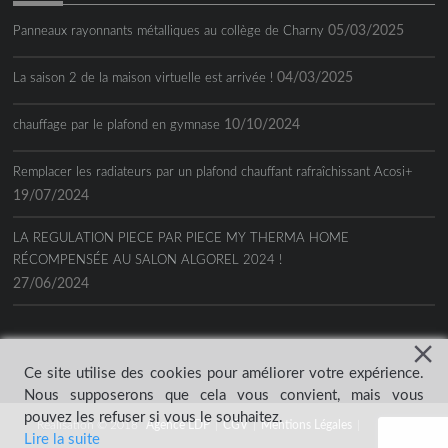
05/03/2025
Panneaux rayonnants métalliques au collège de Charny
04/03/2025
La saison 2 de la maison virtuelle est arrivée !
10/10/2024
chauffage par le plafond en gymnase
Remplacer les radiateurs par un plafond chauffant rafraîchissant Acosi+
19/07/2024
LA REGULATION PIECE PAR PIECE MY THERMA HOME
RÉCOMPENSÉE AU SALON ALGOREL 2024 !
27/06/2024
Ce site utilise des cookies pour améliorer votre expérience.
Nous supposerons que cela vous convient, mais vous
pouvez les refuser si vous le souhaitez.
Réalisation © 2018
Agence LDP
|
CGV
|
Mentions Légales
|
Lire la suite