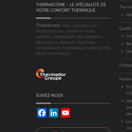
THERMACOME – LE SPÉCIALISTE DE
Therm
VOTRE CONFORT THERMIQUE
Qu
Thermacome
, votre spécialiste en :
Qualité
distribution eau chaude et froide
Cer
sanitaire, alimentation des radiateurs,
planchers et plafonds chauffants-
Nos
rafraîchissants hydrauliques basse & très
Déc
basse température.
Produit
Paroles
PL
CH
SUIVEZ-NOUS
pla
tem
Facebook
LinkedIn
YouTube
plu
Les
Channel
rén