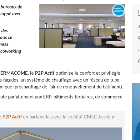
 bureaux de
eloppé avec
s des
ans ce
urées
t coworking
HERMACOME
, le
P2P Acti
f optimise le confort et privilégie
les façades, un système de chauffage avec un réseau de tube
mique (préchauffage de l’air de renouvellement du bâtiment).
apte parfaitement aux ERP, bâtiments tertiaires, de commerce
é
P2P Actif
en partenariat avec la société CMEG basée à