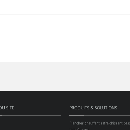
DU SITE
PRODUITS & SOLUTIONS
Plancher chauffant-rafraîchissant bas
température