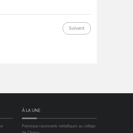
Suivant
À LA UNE
se
Panneaux rayonnants métalliques au collège
de Charny