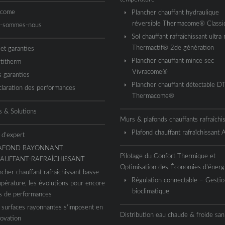
acome
Plancher chauffant hydraulique
réversible Thermacome® Classi
i-sommes-nous
Sol chauffant rafraîchissant ultra 
Thermactif® 2de génération
 et garanties
Plancher chauffant mince sec
titherm
Vivracome®
 garanties
Plancher chauffant détectable D
laration des performances
Thermacome®
s & Solutions
Murs & plafonds chauffants rafraîchi
Plafond chauffant rafraîchissant
 d’expert
AFOND RAYONNANT
Pilotage du Confort Thermique et
AUFFANT-RAFRAÎCHISSANT
Optimisation des Économies d’énerg
ncher chauffant rafraîchissant basse
Régulation connectable – Gestio
pérature, les évolutions pour encore
bioclimatique
s de performances
 surfaces rayonnantes s’imposent en
Distribution eau chaude & froide sani
ovation