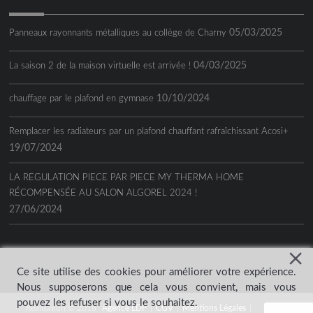
05/03/2025
Panneaux rayonnants métalliques au collège de Charny
04/03/2025
La saison 2 de la maison virtuelle est arrivée !
10/10/2024
chauffage par le plafond en gymnase
Remplacer les radiateurs par un plafond chauffant rafraîchissant Acosi+
19/07/2024
LA REGULATION PIECE PAR PIECE MY THERMA HOME
RÉCOMPENSÉE AU SALON ALGOREL 2024 !
27/06/2024
Ce site utilise des cookies pour améliorer votre expérience.
Nous supposerons que cela vous convient, mais vous
pouvez les refuser si vous le souhaitez.
Réalisation © 2018
Agence LDP
|
CGV
|
Mentions Légales
|