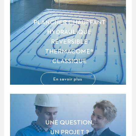
PLANCHER CHAUFFANT
HYDRAULIQUE
RÉVERSIBLE
THERMACOME®
CLASSIQUE
En savoir plus
UNE QUESTION,
UN PROJET ?