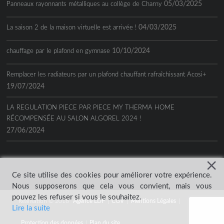
05/03/2025
Panneaux rayonnants métalliques au collège de Charny
04/03/2025
La saison 2 de la maison virtuelle est arrivée !
10/10/2024
chauffage par le plafond en gymnase
Remplacer les radiateurs par un plafond chauffant rafraîchissant Acosi+
19/07/2024
LA REGULATION PIECE PAR PIECE MY THERMA HOME
RÉCOMPENSÉE AU SALON ALGOREL 2024 !
27/06/2024
Ce site utilise des cookies pour améliorer votre expérience.
Nous supposerons que cela vous convient, mais vous
pouvez les refuser si vous le souhaitez.
Réalisation © 2018
Agence LDP
|
CGV
|
Mentions Légales
|
Lire la suite
Protection des données
|
Plan du site