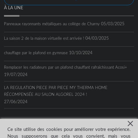
À LA UNE
05/03/2025
Panneaux rayonnants métalliques au collège de Charny
04/03/2025
La saison 2 de la maison virtuelle est arrivée !
10/10/2024
chauffage par le plafond en gymnase
Remplacer les radiateurs par un plafond chauffant rafraîchissant Acosi+
19/07/2024
LA REGULATION PIECE PAR PIECE MY THERMA HOME
RÉCOMPENSÉE AU SALON ALGOREL 2024 !
27/06/2024
Ce site utilise des cookies pour améliorer votre expérience.
Nous supposerons que cela vous convient, mais vous